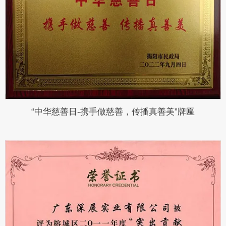
“中华慈善日-携手做慈善，传播真善美”牌匾