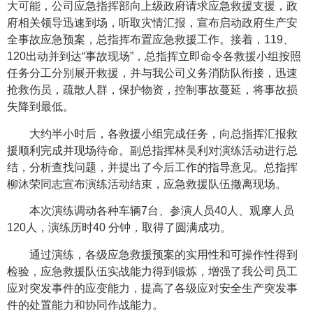
大可能，公司应急指挥部向上级政府请求应急救援支援，政
府相关领导迅速到场，听取灾情汇报，宣布启动政府生产安
全事故应急预案，总指挥布置应急救援工作。接着，119、
120出动并到达“事故现场”，总指挥立即命令各救援小组按照
任务分工分别展开救援，并与我公司义务消防队衔接，迅速
抢救伤员，疏散人群，保护物资，控制事故蔓延，将事故损
失降到最低。
大约半小时后，各救援小组完成任务，向总指挥汇报救
援顺利完成并现场待命。副总指挥林吴利对演练活动进行总
结，分析查找问题，并提出了今后工作的指导意见。总指挥
柳沐荣同志宣布演练活动结束，应急救援队伍撤离现场。
本次演练调动各种车辆7台、参演人员40人、观摩人员
120人，演练历时40 分钟，取得了圆满成功。
通过演练，各级应急救援预案的实用性和可操作性得到
检验，应急救援队伍实战能力得到锻炼，增强了我公司员工
应对突发事件的应变能力，提高了各级应对安全生产突发事
件的处置能力和协同作战能力。