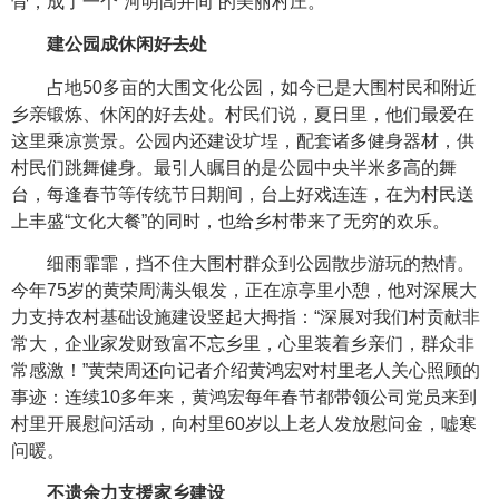
骨，成了一个“河明闾井间”的美丽村庄。
建公园成休闲好去处
占地50多亩的大围文化公园，如今已是大围村民和附近
乡亲锻炼、休闲的好去处。村民们说，夏日里，他们最爱在
这里乘凉赏景。公园内还建设圹埕，配套诸多健身器材，供
村民们跳舞健身。最引人瞩目的是公园中央半米多高的舞
台，每逢春节等传统节日期间，台上好戏连连，在为村民送
上丰盛“文化大餐”的同时，也给乡村带来了无穷的欢乐。
细雨霏霏，挡不住大围村群众到公园散步游玩的热情。
今年75岁的黄荣周满头银发，正在凉亭里小憩，他对深展大
力支持农村基础设施建设竖起大拇指：“深展对我们村贡献非
常大，企业家发财致富不忘乡里，心里装着乡亲们，群众非
常感激！”黄荣周还向记者介绍黄鸿宏对村里老人关心照顾的
事迹：连续10多年来，黄鸿宏每年春节都带领公司党员来到
村里开展慰问活动，向村里60岁以上老人发放慰问金，嘘寒
问暖。
不遗余力支援家乡建设