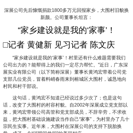
深展公司先后慷慨捐款1800多万元回报家乡，大围村旧貌换
新颜。公司董事长坦言：
“家乡建设就是我的‘家事’！
□记者 黄健新 见习记者 陈文庆
“家乡建设就是我的‘家事’！村里还有什么难题需要我们
公司出力的？能帮得上的我们一定尽力帮忙。”近日，广东深
展实业有限公司（以下简称深展）董事长黄鸿宏带着公司党
支部几位党员，冒着料峭春雨来到榕城区大围村，诚恳地向
村民和村干部说。
这句话，黄鸿宏不知道已经说过多少次了；也是这句
话，改变了大围村的村容村貌。自2002年深展成立党支部以
来，黄鸿宏带领公司高管和党支部成员，不辞辛劳，不求收
益，把大围村基础设施建设当作自己“家事”，为村里办了几十
宗民生实事。近年来，大围村在深展公司的支持下脱胎换