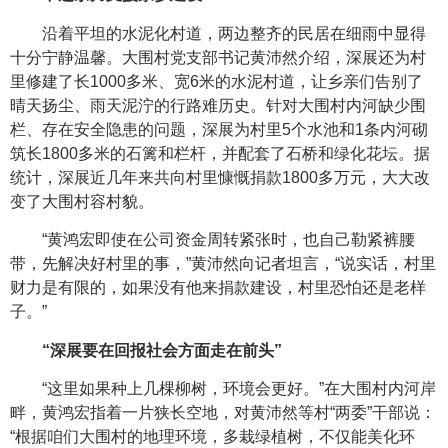
沿着平坦的水泥化村道，两边整齐的民居在细雨中显得
十分宁静温馨。大围村党支部书记黄沛然介绍，深展还为村
里修建了长1000多米、宽6米的水泥村道，让乡亲们告别了
晴天扬尘、雨天泥泞的行路难历史。针对大围村内河缺少围
栏、存在安全隐患的问题，深展为村里5个水池和1条内河砌
筑长1800多米的石篱和栏杆，并配套了石桥和绿化花坛。据
统计，深展近几年来共向村里慷慨捐款1800多万元，大大改
变了大围村容村貌。
“黄鸿宏即使在公司资金周转紧张时，也自己勒紧裤腰
带，先解决好村里的事，”黄沛然向记者坦言，“说实话，村里
财力是有限的，如果没有他来捐款建设，村里恐怕还是老样
子。”
“深展要在回报社会方面走在前头”
“这里如果种上几棵柳树，环境会更好。”在大围村内河岸
畔，黄鸿宏指着一片狭长空地，对黄沛然等村“两委”干部说：
“根据咱们大围村的地理环境，多栽绿植树，不仅能美化环