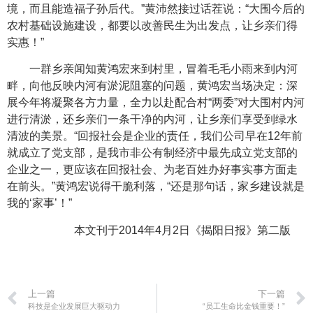
境，而且能造福子孙后代。”黄沛然接过话茬说：“大围今后的
农村基础设施建设，都要以改善民生为出发点，让乡亲们得
实惠！”
一群乡亲闻知黄鸿宏来到村里，冒着毛毛小雨来到内河
畔，向他反映内河有淤泥阻塞的问题，黄鸿宏当场决定：深
展今年将凝聚各方力量，全力以赴配合村“两委”对大围村内河
进行清淤，还乡亲们一条干净的内河，让乡亲们享受到绿水
清波的美景。“回报社会是企业的责任，我们公司早在12年前
就成立了党支部，是我市非公有制经济中最先成立党支部的
企业之一，更应该在回报社会、为老百姓办好事实事方面走
在前头。”黄鸿宏说得干脆利落，“还是那句话，家乡建设就是
我的‘家事’！”
本文刊于2014年4月2日《揭阳日报》第二版
上一篇
下一篇
科技是企业发展巨大驱动力
“员工生命比金钱重要！”