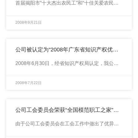
首届揭阳市“十大杰出农民工”和“十佳关爱农民工优秀企业”19日上午评选出炉。公司与揭阳中诚集团有限公司、惠来县华中燃料有限公司、广东荣华企业集团有限公司、广东星鹏实业有限公司、广东康美药业股份有限公司、广东福尔莱纺织制衣有限公司、广东雷伊（集团）股份有限公司、广东鹏运实业有限公司、广东榕泰实业股份有限公司等企业一起被评为“十佳关爱农民工优秀企业”。
2008年9月21日
公司被认定为“2008年广东省知识产权优势企业”
2008年6月30日，经省知识产权局认定，我公司荣获“2008年广东省知识产权优势企业”荣誉称号。据悉，2008年全省获此称号的企业共有50家。
2008年7月22日
公司工会委员会荣获“全国模范职工之家”称号
由于公司工会委员会在工会工作中做出了优异成绩，2008年4月，中华全国总工会授予公司工会委员会“全国模范职工之家”荣誉称号。